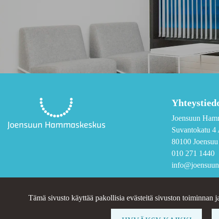
Yhteystied
Joensuun Ham
Suvantokatu 4 
80100 Joensuu
010 271 1440
info@joensuun
Tämä sivusto käyttää pakollisia evästeitä sivuston toiminnan j