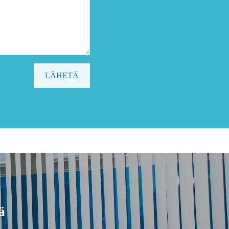
LÄHETÄ
ä