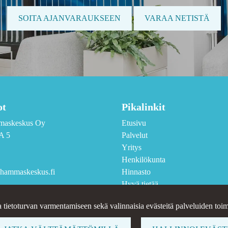
SOITA AJANVARAUKSEEN
VARAA NETISTÄ
ot
Pikalinkit
maskeskus Oy
Etusivu
A 5
Palvelut
Yritys
Henkilökunta
hammaskeskus.fi
Hinnasto
Hyvä tietää
Yhteystiedot
a tietoturvan varmentamiseen sekä valinnaisia evästeitä palveluiden toimi