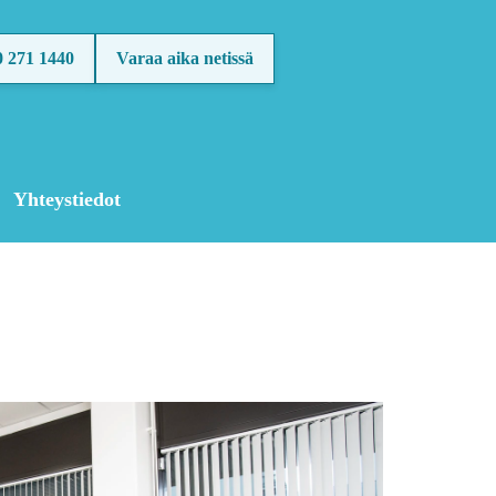
0 271 1440
Varaa aika netissä
Yhteystiedot