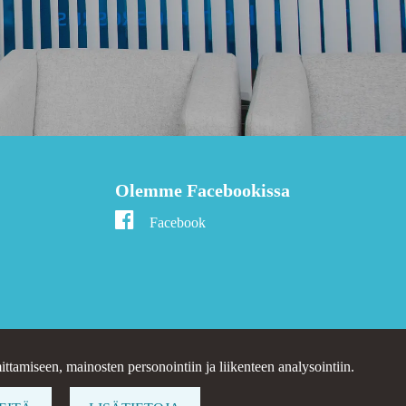
Olemme Facebookissa
Facebook
ttamiseen, mainosten personointiin ja liikenteen analysointiin.