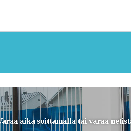
Varaa aika soittamalla tai varaa netist