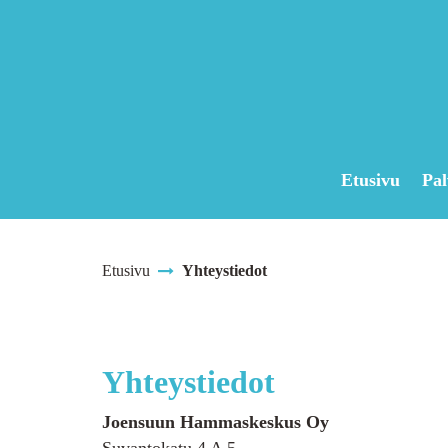
Siirry pääsisältöön
Etusivu
Pal
Etusivu
Yhteystiedot
Yhteystiedot
Joensuun Hammaskeskus Oy
Suvantokatu 4 A 5