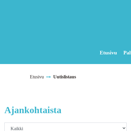
Siirry pääsisältöön
Etusivu
Pal
Etusivu
Uutislistaus
Ajankohtaista
Kategoria