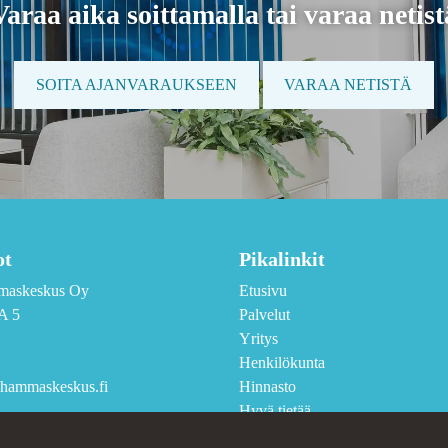
Varaa aika soittamalla tai varaa netist
SOITA AJANVARAUKSEEN
VARAA NETISTÄ
ot
Pikalinkit
maskeskus Oy
Etusivu
A 5
Palvelut
Yritys
Henkilökunta
hammaskeskus.fi
Hinnasto
Hyvä tietää
Yhteystiedot