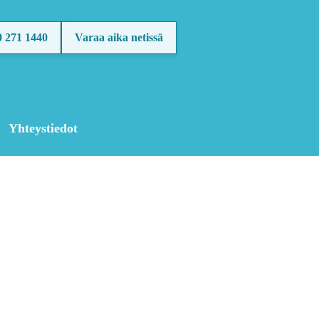
0 271 1440
Varaa aika netissä
Yhteystiedot