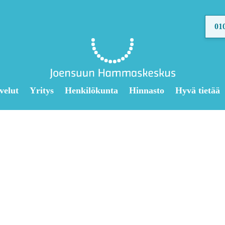
01
velut
Yritys
Henkilökunta
Hinnasto
Hyvä tietää