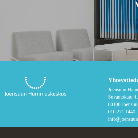
Yhteystied
Joensuun Ham
Suvantokatu 4 
80100 Joensuu
010 271 1440
info@joensuun